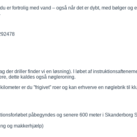
 du er fortrolig med vand – også når det er dybt, med bølger og er
.
40292478
ag der driller finder vi en løsning). I løbet af instruktionsaftene
oere, dette kaldes også nøgleroning.
ilometer er du ”frigivet” roer og kan erhverve en nøglebrik til k
ktionsforløbet påbegyndes og senere 600 meter i Skanderborg 
ning og makkerhjælp)