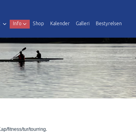
t
Info
Shop
Kalender
Galleri
Bestyrelsen
p/fitness/tur/tourring.