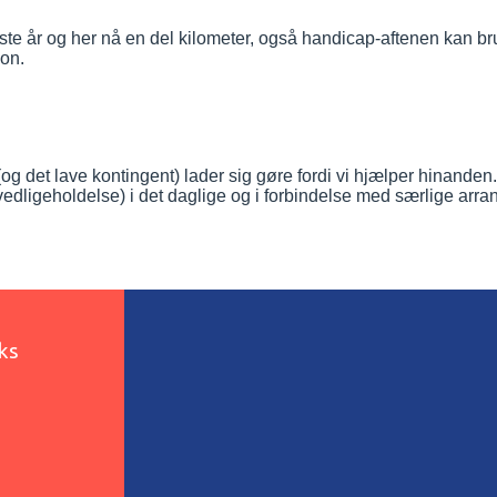
te år og her nå en del kilometer, også handicap-aftenen kan brug
ion.
t (og det lave kontingent) lader sig gøre fordi vi hjælper hinand
edligeholdelse) i det daglige og i forbindelse med særlige arr
nks