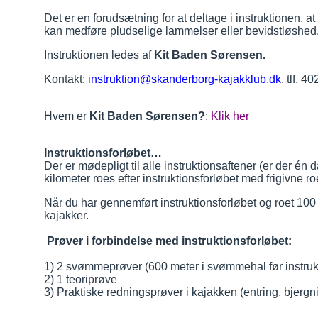
Det er en forudsætning for at deltage i instruktionen, at
kan medføre pludselige lammelser eller bevidstløshed
Instruktionen ledes af
Kit Baden Sørensen.
Kontakt:
instruktion@skanderborg-kajakklub.dk
, tlf. 
Hvem er
Kit Baden Sørensen?
:
Klik her
Instruktionsforløbet…
Der er mødepligt til alle instruktionsaftener (er der én d
kilometer roes efter instruktionsforløbet med frigivne r
Når du har gennemført instruktionsforløbet og roet 100 k
kajakker.
Prøver i forbindelse med instruktionsforløbet:
1) 2 svømmeprøver (600 meter i svømmehal før instru
2) 1 teoriprøve
3) Praktiske redningsprøver i kajakken (entring, bjerg