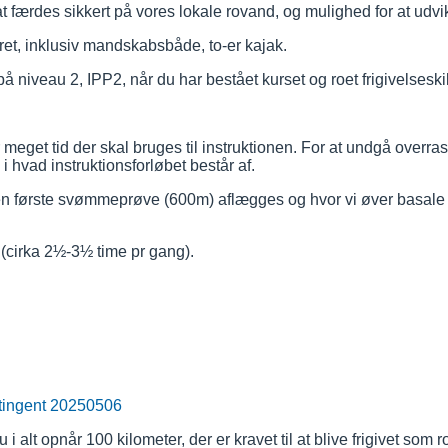
t færdes sikkert på vores lokale rovand, og mulighed for at udvi
et, inklusiv mandskabsbåde, to-er kajak.
på niveau 2, IPP2, når du har bestået kurset og roet frigivelsesk
 meget tid der skal bruges til instruktionen. For at undgå overras
 i hvad instruktionsforløbet består af.
 den første svømmeprøve (600m) aflægges og hvor vi øver basale
r
(cirka 2½-3½ time pr gang)
.
ntingent 20250506
u i alt opnår 100 kilometer, der er kravet til at blive frigivet som r