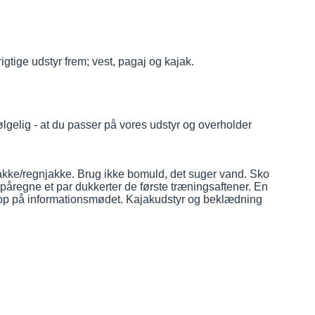
rigtige udstyr frem; vest, pagaj og kajak.
følgelig - at du passer på vores udstyr og overholder
øbejakke/regnjakke. Brug ikke bomuld, det suger vand. Sko
 påregne et par dukkerter de første træningsaftener. En
 vi op på informationsmødet. Kajakudstyr og beklædning