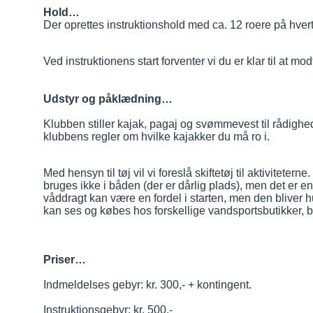
Hold…
Der oprettes instruktionshold med ca. 12 roere på hvert
Ved instruktionens start forventer vi du er klar til at m
Udstyr og påklædning…
Klubben stiller kajak, pagaj og svømmevest til rådighed.
klubbens regler om hvilke kajakker du må ro i.
Med hensyn til tøj vil vi foreslå skiftetøj til aktivitet
bruges ikke i båden (der er dårlig plads), men det er 
våddragt kan være en fordel i starten, men den bliver h
kan ses og købes hos forskellige vandsportsbutikker, b
Priser…
Indmeldelses gebyr: kr. 300,- + kontingent.
Instruktionsgebyr: kr. 500,-