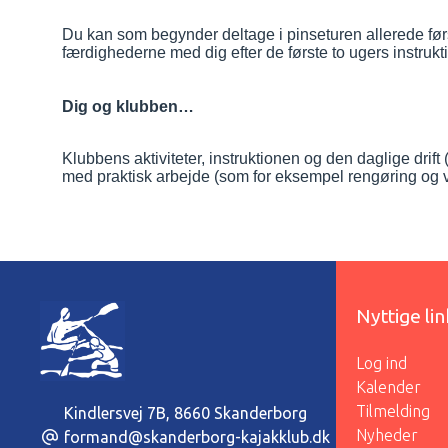
Du kan som begynder deltage i pinseturen allerede førs
færdighederne med dig efter de første to ugers instrukt
Dig og klubben…
Klubbens aktiviteter, instruktionen og den daglige drif
med praktisk arbejde (som for eksempel rengøring og v
Nyttige li
Log ind
Kalender
Tilmelding
Kindlersvej 7B
,
8660 Skanderborg
Nyheder
formand@skanderborg-kajakklub.dk