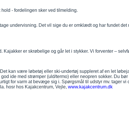
 hold - fordelingen sker ved tilmelding.
odtage undervisning. Det vil sige du er omklædt og har fundet det 
 Kajakker er skrøbelige og går let i stykker. Vi forventer – selv
erne. Det kan være løbetøj eller ski-undertøj suppleret af en let l
en god ide med strømper (uld/termo) eller neopren sokker. Du bør
urtigt for varm at bevæge sig i. Spørgsmål til udstyr mv. tager
la. hos
r hos Kajakcentrum, Vejle,
www.
kajakcentrum.dk