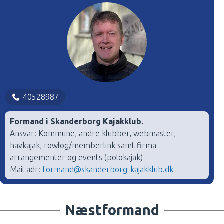
40528987
Formand i Skanderborg Kajakklub.
Ansvar: Kommune, andre klubber, webmaster,
havkajak, rowlog/memberlink samt firma
arrangementer og events (polokajak)
Mail adr:
formand@skanderborg-kajakklub.dk
Næstformand